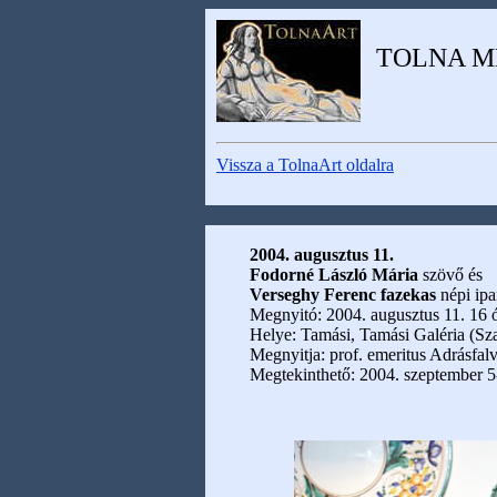
TOLNA M
Vissza a TolnaArt oldalra
2004. augusztus 11.
Fodorné László Mária
szövő és
Verseghy Ferenc fazekas
népi ipa
Megnyitó: 2004. augusztus 11. 16 
Helye: Tamási, Tamási Galéria (Sz
Megnyitja: prof. emeritus Adrásfal
Megtekinthető: 2004. szeptember 5-i