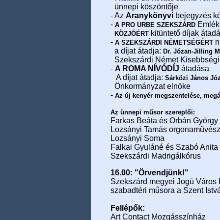
ünnepi köszöntője
- Az
Aranykönyvi
bejegyzés kö
-
Emlékp
A PRO URBE SZEKSZÁRD
kitüntető díjak átad
KÖZJÓÉRT
-
n
A SZEKSZÁRDI NÉMETSÉGÉRT
a díjat átadja:
Dr.
Józan-Jilling M
Szekszárdi Német Kisebbségi
-
A ROMA NÍVÓDÍJ
átadása
A díjat átadja:
Sárközi János Jó
Önkormányzat elnöke
-
Az új kenyér megszentelése, meg
Az ünnepi műsor szereplői:
Farkas Beáta és Orbán György
Lozsányi Tamás orgonaművés
Lozsányi Soma
Falkai Gyuláné és Szabó Anit
Szekszárdi Madrigálkórus
16.00: "Örvendjünk!"
Szekszárd megyei Jogú Város 
szabadtéri műsora a Szent Istv
Fellépők:
Art Contact Mozgásszínház