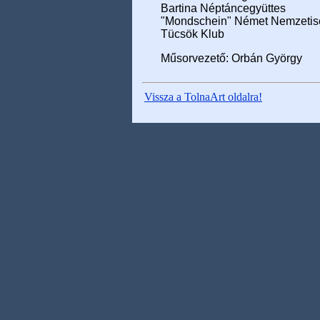
Bartina Néptáncegyüttes
"Mondschein" Német Nemzetis
Tücsök Klub
Műsorvezető: Orbán György
Vissza a TolnaArt oldalra!