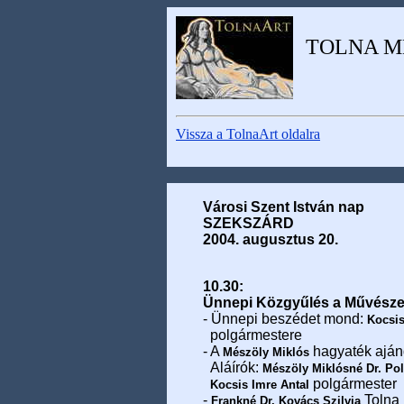
TOLNA M
Vissza a TolnaArt oldalra
Városi Szent István nap
SZEKSZÁRD
2004. augusztus 20.
10.30:
Ünnepi Közgyűlés a Művész
- Ünnepi beszédet mond:
Kocsis
polgármestere
- A
hagyaték aján
Mészöly Miklós
Aláírók:
Mészöly Miklósné Dr. Pol
polgármester
Kocsis Imre Antal
-
Tolna
Frankné Dr. Kovács Szilvia