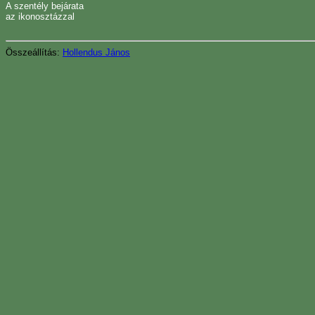
A szentély bejárata
az ikonosztázzal
Összeállítás:
Hollendus János