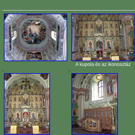
A kupola és az ikonosztáz
.
.