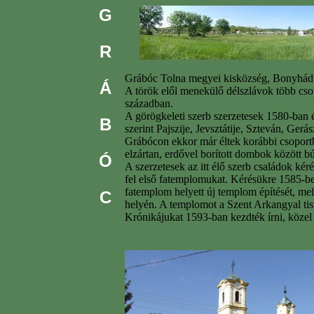
G
R
Grábóc Tolna megyei kisközség, Bonyhádtó
Á
A török elől menekülő délszlávok több csop
században.
A görögkeleti szerb szerzetesek 1580-ban é
B
szerint Pajszije, Jevsztátije, Szteván, Gerá
Grábócon ekkor már éltek korábbi csoportb
elzártan, erdővel borított dombok között bú
Ó
A szerzetesek az itt élő szerb családok kéré
fel első fatemplomukat. Kérésükre 1585-b
fatemplom helyett új templom építését, mely
C
helyén. A templomot a Szent Arkangyal tiszt
Krónikájukat 1593-ban kezdték írni, közel